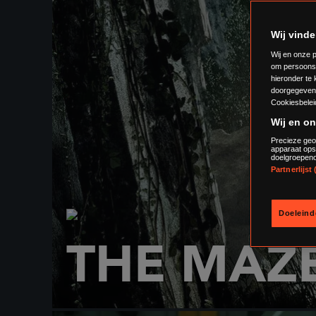
Wij vinde
Wij en onze p
om persoons
hieronder te
doorgegeven 
Cookiesbelei
Wij en o
Precieze geo
apparaat ops
doelgroepeno
Partnerlijst
Doeleind
THE MAZ