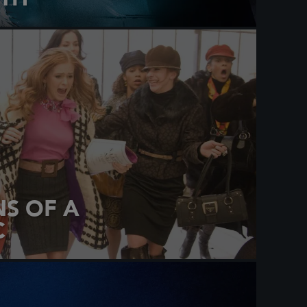
S OF A
C