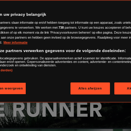
n uw privacy belangrijk
artners slaan informatie op en/of hebben toegang tot informatie op een apparaat, zoals uniek
gegevens te verwerken. We werken met
738
partners. U kunt uw keuzes accepteren of beh
 klikken of op elk moment via de link ‘Privacyvoorkeuren beheren’ op elke pagina. Deze keu
aan onze partners en hebben geen invloed op de browsegegevens. Raadpleeg voor meer in
d.
Meer informatie
nze partners verwerken gegevens voor de volgende doeleinden:
locatiegegevens gebruiken. De apparaatkenmerken actief scannen ter identificatie. Informati
laan en/of openen. Gepersonaliseerde advertenties en content, advertentie- en contentmetin
nderzoek en ontwikkeling van diensten.
 (derden)
en weergeven
Alles afwijzen
A
E RUNNER