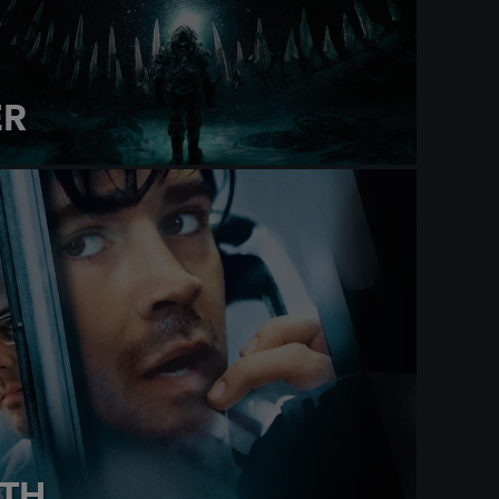
ER
TH