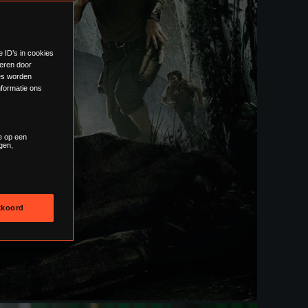
e ID’s in cookies
eren door
zes worden
formatie ons
e op een
gen,
kkoord